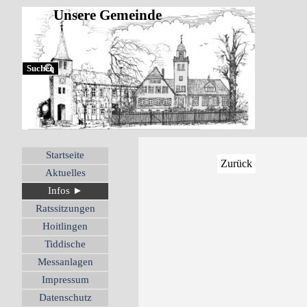
Direkt zum Seiteninhalt
Unsere Gemeinde
Suchen
Menü überspringen
Startseite
Zurück
Aktuelles
Infos ►
▼
Ratssitzungen
Hoitlingen
Tiddische
Messanlagen
Impressum
Datenschutz