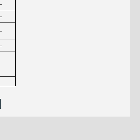
-
-
-
-