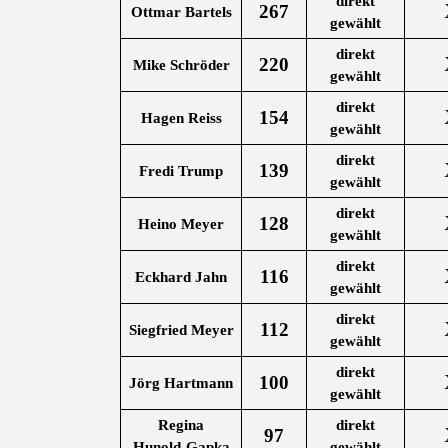
direkt
267
Ottmar Bartels
gewählt
direkt
220
Mike Schröder
gewählt
direkt
154
Hagen Reiss
gewählt
direkt
139
Fredi Trump
gewählt
direkt
128
Heino Meyer
gewählt
direkt
116
Eckhard Jahn
gewählt
direkt
112
Siegfried Meyer
gewählt
direkt
100
Jörg Hartmann
gewählt
Regina
direkt
97
Hunold-Gapka
gewählt