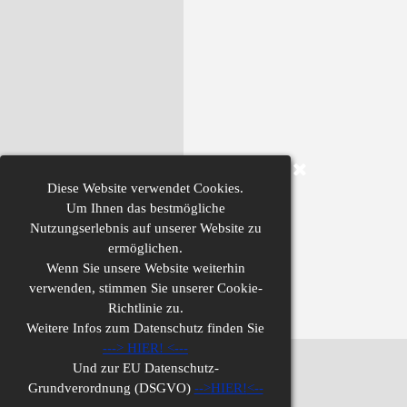
Diese
Website verwendet Cookies.
Um Ihnen das bestmögliche
Nutzungserlebnis auf unserer Website zu
ermöglichen.
Wenn Sie unsere Website weiterhin
verwenden,
stimmen Sie unserer Cookie-
Richtlinie zu.
Weitere Infos zum Datenschutz finden Sie
--->
HIER!
<---
Und zur
EU Datenschutz-
Impressum
Grundverordnung (DSGVO)
-->
HIER!
<--