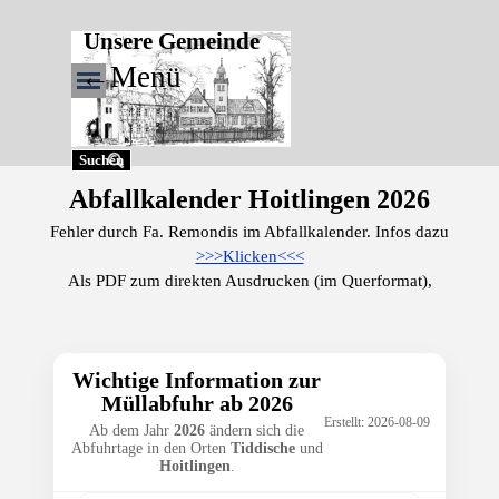
Direkt zum Seiteninhalt
Unsere Gemeinde
←Menü
Menü überspringen
Suchen
Abfallkalender Hoitlingen 2026
Fehler durch Fa. Remondis im Abfallkalender. Infos dazu
>>>Klicken<<<
Als PDF zum direkten Ausdrucken (im Querformat),
Wichtige Information zur
Müllabfuhr ab 2026
Erstellt: 2026-08-09
Ab dem Jahr
2026
ändern sich die
Abfuhrtage in den Orten
Tiddische
und
Hoitlingen
.