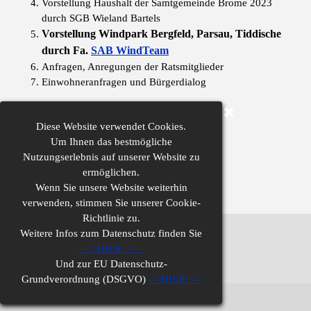
Vorstellung Haushalt der Samtgemeinde Brome 2023
durch SGB Wieland Bartels
Vorstellung Windpark Bergfeld, Parsau, Tiddische
durch Fa.
SAB WindTeam
Anfragen, Anregungen der Ratsmitglieder
Einwohneranfragen und Bürgerdialog
Diese
Website verwendet Cookies.
Um Ihnen das bestmögliche
Nutzungserlebnis auf unserer Website zu
ermöglichen.
Wenn Sie unsere Website weiterhin
verwenden,
stimmen Sie unserer Cookie-
Richtlinie zu.
Weitere Infos zum Datenschutz finden Sie
Impressum
--->
HIER!
<---
Und zur
EU Datenschutz-
Datenschutz
Grundverordnung (DSGVO)
-->
HIER!
<--
Zurück zum Seiteninhalt